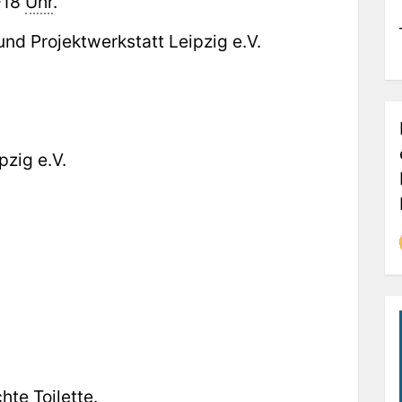
6-18
Uhr
.
und Projektwerkstatt Leipzig e.V.
pzig e.V.
te Toilette.